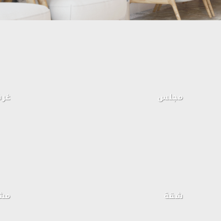
مجلس
غرف
شقة
مشر