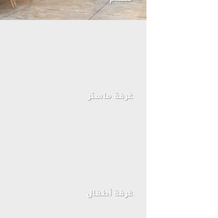
غرفة ماستر
غرفة أطفال