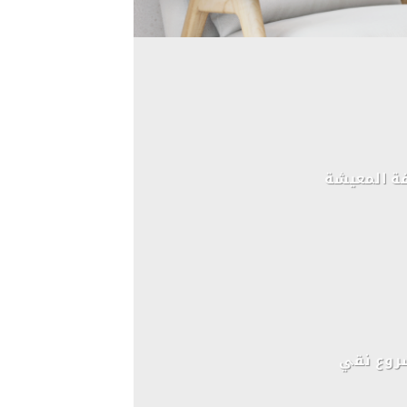
ة المعيشة
وع نقي