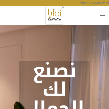
تخطي
thezawaya.com
للمحتوى
نصنع
لك
الجمال