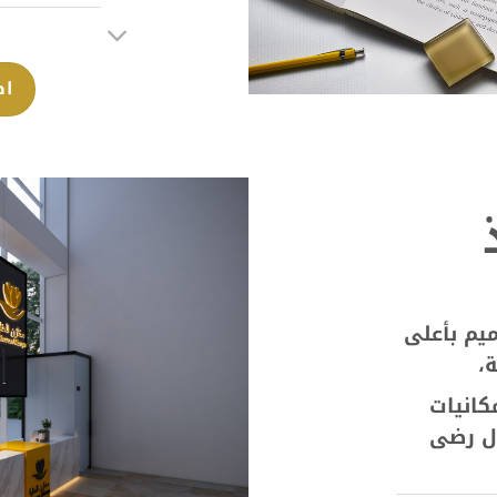
اط
يم بأعلى
،
كانيات
ال رضى