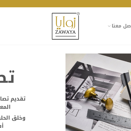
صل معنا
تص
تقديم تصام
المعا
وخلق الحلو
أف