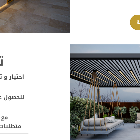
ة
ت
اختيار و 
للحصول ع
مع 
متطلبات 