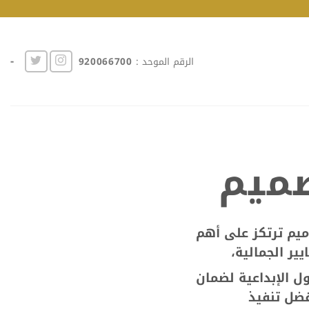
-
الرقم الموحد :
920066700
ميم
يم ترتكز على أهم
يير الجمالية،
ل الإبداعية لضمان
ضل تنفيذ